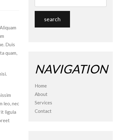
 Aliquam
ium
ue. Duis
rta quam,
NAVIGATION
isi.
Home
About
nissim
Services
m leo, nec
Contact
it ligula
oreet