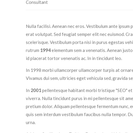
Consultant
Nulla facilisi. Aenean nec eros. Vestibulum ante ipsum 
erat volutpat. Sed feugiat semper elit nec euismod. Cras
scelerisque. Vestibulum porta nisi in purus egestas vehicu
rutrum
1994
elementum sem a venenatis. Aenean justo n
id placerat tortor venenatis ac. In in tincidunt leo.
In 1998 morbi ullamcorper ullamcorper turpis at ornare
Vivamus dui sem, ultricies eget vehicula sed, gravida s
In
2001
pellentesque habitant morbi tristique "SEO" et
viverra. Nulla tincidunt purus in mi pellentesque sit a
pretium dolor. Aliquam pellentesque fermentum nunc, eu 
quis sem interdum vestibulum faucibus nulla tempor. Dui
urna.