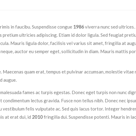
primis in faucibu. Suspendisse congue
1986
viverra nunc sed ultrices.
 pretium ultricies adipiscing. Etiam id dolor ligula. Sed feugiat pret
la. Mauris ligula dolor, facilisis vel varius sit amet, fringilla at aug
eque, auctor eu semper eget, sollicitudin in diam. Mauris mattis po
. Maecenas quam erat, tempus et pulvinar accumsan, molestie vitae n
ed augue.
 malesuada fames ac turpis egestas. Donec eget turpis non nunc dig
met condimentum lectus gravida. Fusce non tellus nibh. Donec nec ipsu
vestibulum felis vulputate ac. Sed quis lacus tortor. Integer hendrer
s at erat dui, id
2010
fringilla dui. Suspendisse potenti. Mauris in la